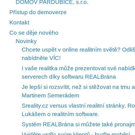
DOMOV PARDUBICE, s.r.o.
Přístup do demoverze
Kontakt
Co se děje nového
Novinky
Chcete uspět v online realitním světě? Odliš
nabídněte VÍC!
I vaše realitka může prezentovat své nabíd
serverech díky softwaru REALBrána
Je lepší si rozsvítit, než si stěžovat na tm
Martinem Semerádem
Sreality.cz versus vlastní realitní stránky. 
Lukášem o realitním software.
Systém REALBrána si můžete také pronaj
Vyjděte vstříc svým klientů - buďte mobilní