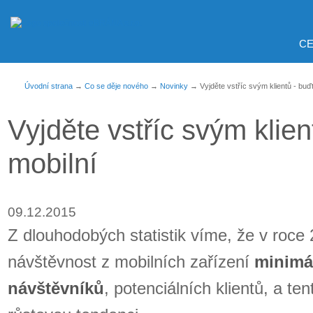
CE
Úvodní strana
→
Co se děje nového
→
Novinky
→ Vyjděte vstříc svým klientů - buďt
Vyjděte vstříc svým klien
mobilní
09.12.2015
Z dlouhodobých statistik víme, že v roce
návštěvnost z mobilních zařízení
minimá
návštěvníků
, potenciálních klientů, a te