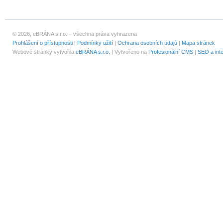
© 2026, eBRÁNA s.r.o. – všechna práva vyhrazena
Prohlášení o přístupnosti
|
Podmínky užití
|
Ochrana osobních údajů
|
Mapa stránek
Webové stránky vytvořila
eBRÁNA s.r.o.
| Vytvořeno na
Profesionální CMS
|
SEO a int