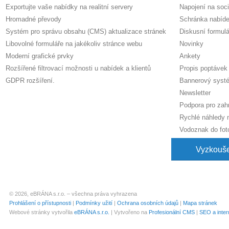
Exportujte vaše nabídky na realitní servery
Napojení na soci
Hromadné převody
Schránka nabíd
Systém pro správu obsahu (CMS) aktualizace stránek
Diskusní formulá
Libovolné formuláře na jakékoliv stránce webu
Novinky
Moderní grafické prvky
Ankety
Rozšířené filtrovací možnosti u nabídek a klientů
Propis poptávek
GDPR rozšíření.
Bannerový syst
Newsletter
Podpora pro zahr
Rychlé náhledy n
Vodoznak do foto
Vyzkouš
© 2026, eBRÁNA s.r.o. – všechna práva vyhrazena
Prohlášení o přístupnosti
|
Podmínky užití
|
Ochrana osobních údajů
|
Mapa stránek
Webové stránky vytvořila
eBRÁNA s.r.o.
| Vytvořeno na
Profesionální CMS
|
SEO a inter