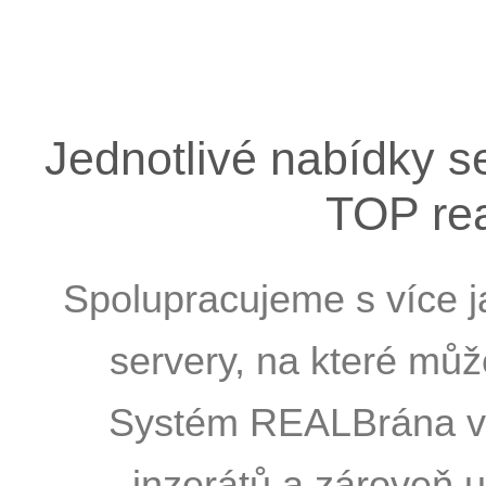
Jednotlivé nabídky s
TOP rea
Spolupracujeme s více j
servery, na které můž
Systém REALBrána vytv
inzerátů a zároveň u