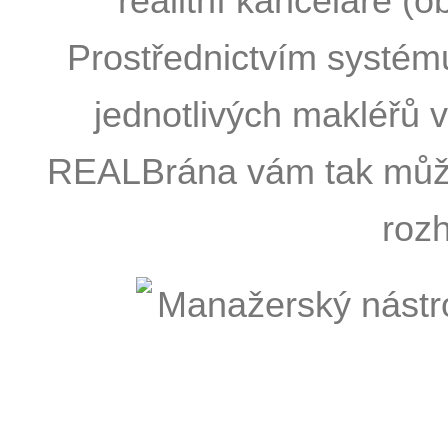
realitní kanceláře (obr
Prostřednictvím systém
jednotlivých makléřů vč
REALBrána vám tak může 
roz