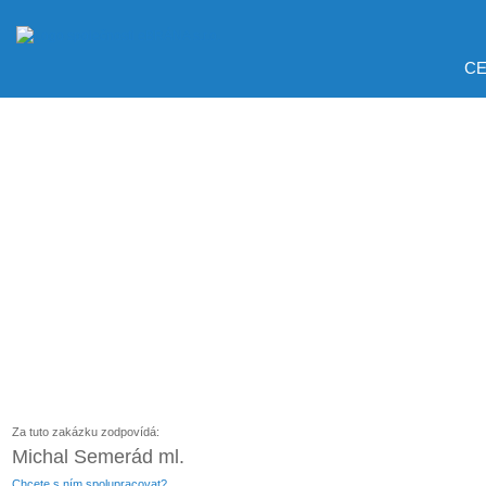
CE
Za tuto zakázku zodpovídá:
Michal Semerád ml.
Chcete s ním spolupracovat?