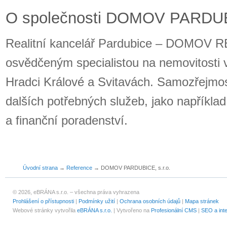
O společnosti DOMOV PARDUBI
Realitní kancelář Pardubice – DOMOV R
osvědčeným specialistou na nemovitosti v
Hradci Králové a Svitavách. Samozřejmost
dalších potřebných služeb, jako napříkla
a finanční poradenství.
Úvodní strana
→
Reference
→
DOMOV PARDUBICE, s.r.o.
© 2026, eBRÁNA s.r.o. – všechna práva vyhrazena
Prohlášení o přístupnosti
|
Podmínky užití
|
Ochrana osobních údajů
|
Mapa stránek
Webové stránky vytvořila
eBRÁNA s.r.o.
| Vytvořeno na
Profesionální CMS
|
SEO a int