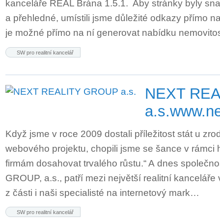
kanceláře REAL Brána 1.5.1. Aby stránky byly sn
a přehledné, umístili jsme důležité odkazy přímo
je možné přímo na ní generovat nabídku nemovitos
SW pro realitní kancelář
NEXT REA
a.s.
www.nex
Když jsme v roce 2009 dostali příležitost stát u zro
webového projektu, chopili jsme se šance v rámc
firmám dosahovat trvalého růstu.“ A dnes společ
GROUP, a.s., patří mezi největší realitní kancelář
z části i naši specialisté na internetový mark…
SW pro realitní kancelář