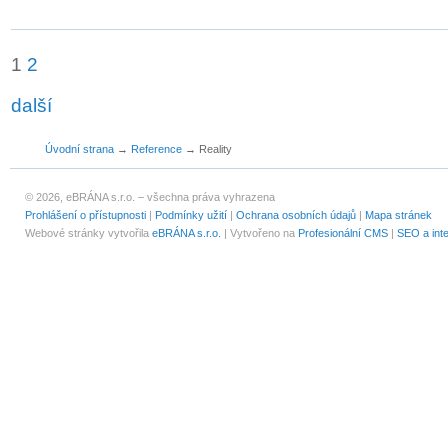
1
2
další
Úvodní strana
→
Reference
→
Reality
© 2026, eBRÁNA s.r.o. – všechna práva vyhrazena
Prohlášení o přístupnosti
|
Podmínky užití
|
Ochrana osobních údajů
|
Mapa stránek
Webové stránky vytvořila
eBRÁNA s.r.o.
| Vytvořeno na
Profesionální CMS
|
SEO a int