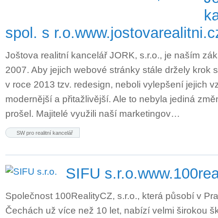
k
spol. s r.o.
www.jostovarealitni.c
Joštova realitní kancelář JORK, s.r.o., je naším zá
2007. Aby jejich webové stránky stále držely krok 
v roce 2013 tzv. redesign, neboli vylepšení jejich 
modernější a přitažlivější. Ale to nebyla jediná změ
prošel. Majitelé využili naší marketingov…
SW pro realitní kancelář
SIFU s.r.o.
www.100real
Společnost 100RealityCZ, s.r.o., která působí v Pr
Čechách už více než 10 let, nabízí velmi širokou 