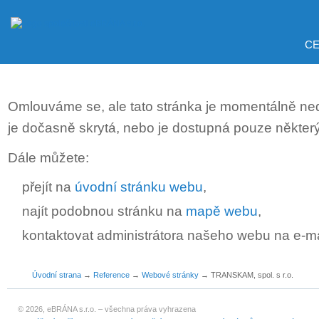
CE
Omlouváme se, ale tato stránka je momentálně ne
je dočasně skrytá, nebo je dostupná pouze někter
Dále můžete:
přejít na
úvodní stránku webu
,
najít podobnou stránku na
mapě webu
,
kontaktovat administrátora našeho webu na e-m
Úvodní strana
→
Reference
→
Webové stránky
→
TRANSKAM, spol. s r.o.
© 2026, eBRÁNA s.r.o. – všechna práva vyhrazena