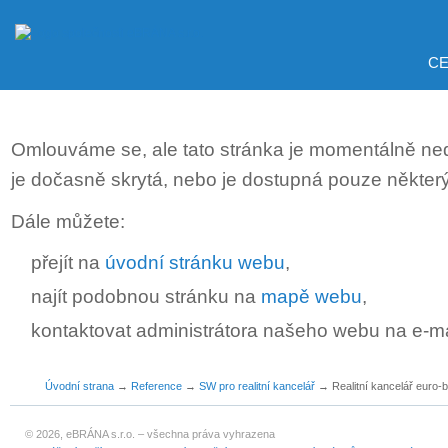
CE
Omlouváme se, ale tato stránka je momentálně ne
je dočasně skrytá, nebo je dostupná pouze někter
Dále můžete:
přejít na
úvodní stránku webu
,
najít podobnou stránku na
mapě webu
,
kontaktovat administrátora našeho webu na e-m
Úvodní strana
→
Reference
→
SW pro realitní kancelář
→
Realitní kancelář euro-b
© 2026, eBRÁNA s.r.o. – všechna práva vyhrazena