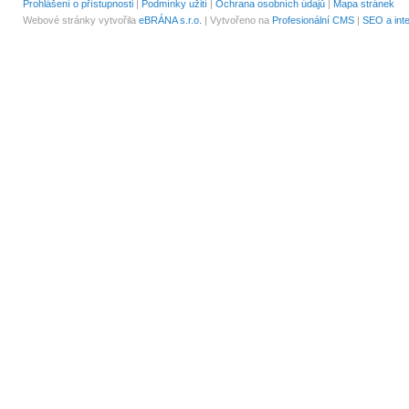
Prohlášení o přístupnosti
|
Podmínky užití
|
Ochrana osobních údajů
|
Mapa stránek
Webové stránky vytvořila
eBRÁNA s.r.o.
| Vytvořeno na
Profesionální CMS
|
SEO a int