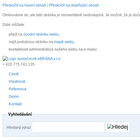
Přeskočit na hlavní obsah
/
Přeskočit na doplňující obsah
Omlouváme se, ale tato stránka je momentálně nedostupná. Je možné, že je doč
Dále můžete:
přejít na
úvodní stránku webu
,
najít podobnou stránku na
mapě webu
,
kontaktovat administrátora našeho webu na e-mailu:
.
+ 420
775 741 135
Ceník
Vlastnosti
Reference
Demo
Kontakt
Vyhledávání
Hledaný výraz