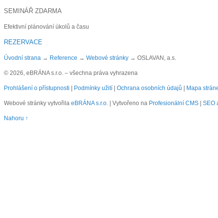
SEMINÁŘ ZDARMA
Efektivní plánování úkolů a času
REZERVACE
Úvodní strana
→
Reference
→
Webové stránky
→
OSLAVAN, a.s.
© 2026, eBRÁNA s.r.o. – všechna práva vyhrazena
Prohlášení o přístupnosti
|
Podmínky užití
|
Ochrana osobních údajů
|
Mapa strán
Webové stránky vytvořila
eBRÁNA s.r.o.
| Vytvořeno na
Profesionální CMS
|
SEO a
Nahoru ↑