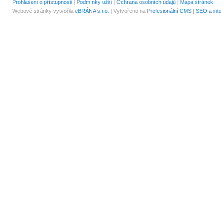
Prohlášení o přístupnosti
|
Podmínky užití
|
Ochrana osobních údajů
|
Mapa stránek
Webové stránky vytvořila
eBRÁNA s.r.o.
| Vytvořeno na
Profesionální CMS
|
SEO a int