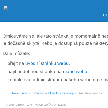
CE
Omlouváme se, ale tato stránka je momentálně ne
je dočasně skrytá, nebo je dostupná pouze někter
Dále můžete:
přejít na
úvodní stránku webu
,
najít podobnou stránku na
mapě webu
,
kontaktovat administrátora našeho webu na e-m
Úvodní strana
→
Reference
→
Internetový marketing
→
Okna-dveře Vorel s.r.o.
© 2026, eBRÁNA s.r.o. – všechna práva vyhrazena