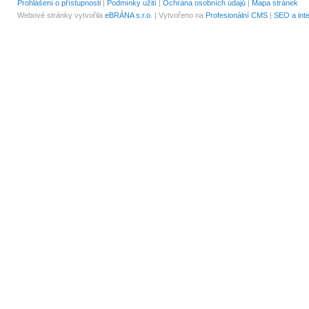
Prohlášení o přístupnosti
|
Podmínky užití
|
Ochrana osobních údajů
|
Mapa stránek
Webové stránky vytvořila
eBRÁNA s.r.o.
| Vytvořeno na
Profesionální CMS
|
SEO a int