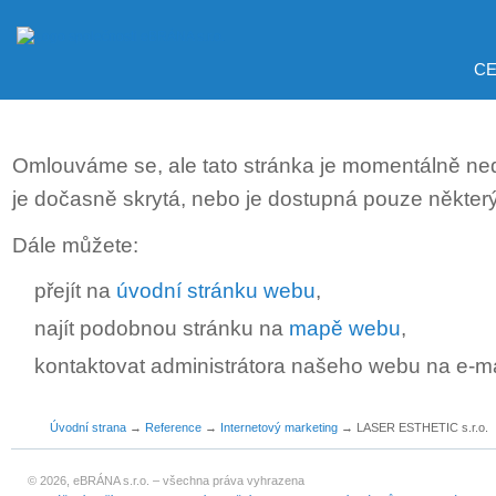
CE
Omlouváme se, ale tato stránka je momentálně ne
je dočasně skrytá, nebo je dostupná pouze někter
Dále můžete:
přejít na
úvodní stránku webu
,
najít podobnou stránku na
mapě webu
,
kontaktovat administrátora našeho webu na e-m
Úvodní strana
→
Reference
→
Internetový marketing
→
LASER ESTHETIC s.r.o.
© 2026, eBRÁNA s.r.o. – všechna práva vyhrazena