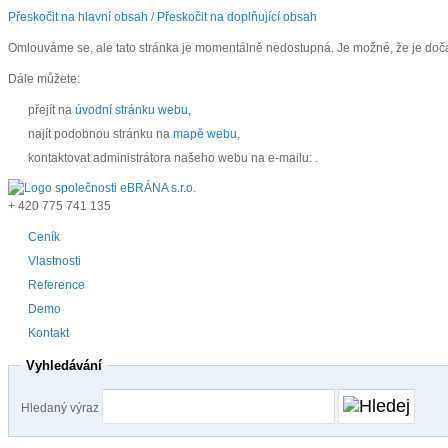
Přeskočit na hlavní obsah
/
Přeskočit na doplňující obsah
Omlouváme se, ale tato stránka je momentálně nedostupná. Je možné, že je doč
Dále můžete:
přejít na
úvodní stránku webu
,
najít podobnou stránku na
mapě webu
,
kontaktovat administrátora našeho webu na e-mailu:
.
+ 420
775 741 135
Ceník
Vlastnosti
Reference
Demo
Kontakt
Vyhledávání
Hledaný výraz