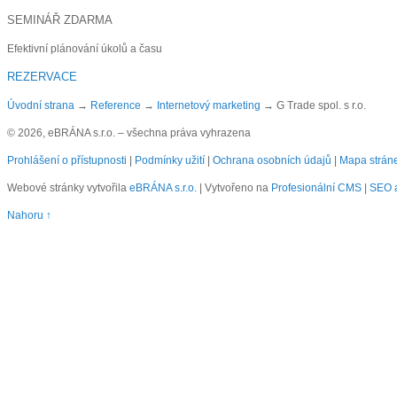
SEMINÁŘ ZDARMA
Efektivní plánování úkolů a času
REZERVACE
Úvodní strana
→
Reference
→
Internetový marketing
→
G Trade spol. s r.o.
© 2026, eBRÁNA s.r.o. – všechna práva vyhrazena
Prohlášení o přístupnosti
|
Podmínky užití
|
Ochrana osobních údajů
|
Mapa strán
Webové stránky vytvořila
eBRÁNA s.r.o.
| Vytvořeno na
Profesionální CMS
|
SEO a
Nahoru ↑