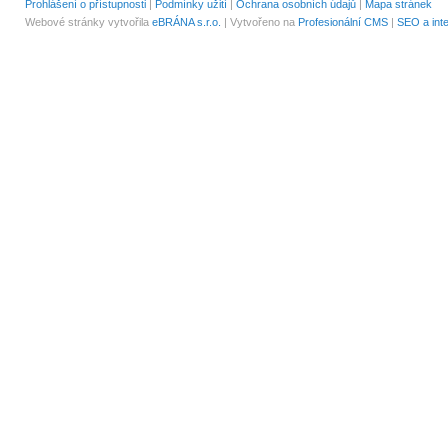
Prohlášení o přístupnosti
|
Podmínky užití
|
Ochrana osobních údajů
|
Mapa stránek
Webové stránky vytvořila
eBRÁNA s.r.o.
| Vytvořeno na
Profesionální CMS
|
SEO a int