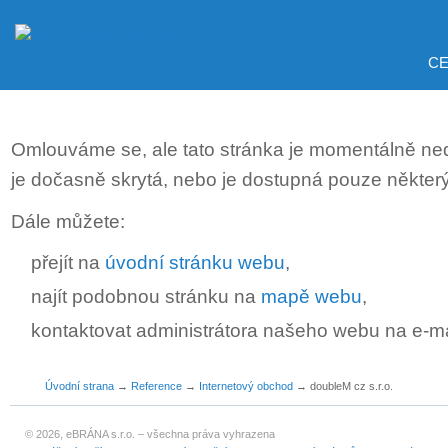
CE
Omlouváme se, ale tato stránka je momentálně ne
je dočasně skrytá, nebo je dostupná pouze někter
Dále můžete:
přejít na
úvodní stránku webu
,
najít podobnou stránku na
mapě webu
,
kontaktovat administrátora našeho webu na e-m
Úvodní strana
→
Reference
→
Internetový obchod
→
doubleM cz s.r.o.
© 2026, eBRÁNA s.r.o. – všechna práva vyhrazena