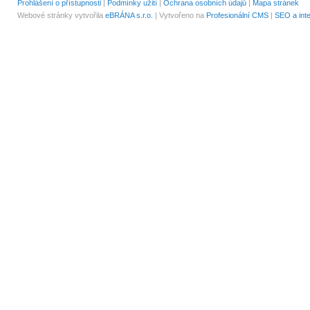
Prohlášení o přístupnosti
|
Podmínky užití
|
Ochrana osobních údajů
|
Mapa stránek
Webové stránky vytvořila
eBRÁNA s.r.o.
| Vytvořeno na
Profesionální CMS
|
SEO a int