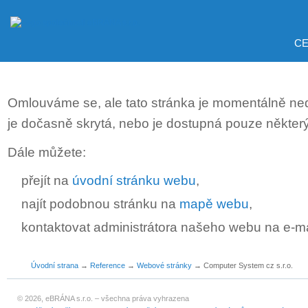
CE
Omlouváme se, ale tato stránka je momentálně ne
je dočasně skrytá, nebo je dostupná pouze někter
Dále můžete:
přejít na
úvodní stránku webu
,
najít podobnou stránku na
mapě webu
,
kontaktovat administrátora našeho webu na e-m
Úvodní strana
→
Reference
→
Webové stránky
→
Computer System cz s.r.o.
© 2026, eBRÁNA s.r.o. – všechna práva vyhrazena