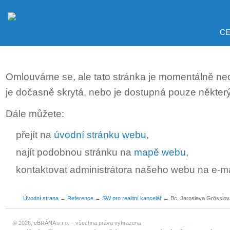
CE
Omlouváme se, ale tato stránka je momentálně ne
je dočasně skrytá, nebo je dostupná pouze někter
Dále můžete:
přejít na
úvodní stránku webu
,
najít podobnou stránku na
mapě webu
,
kontaktovat administrátora našeho webu na e-m
Úvodní strana
→
Reference
→
SW pro realitní kancelář
→
Bc. Jaroslava Grösslov
© 2026, eBRÁNA s.r.o. – všechna práva vyhrazena