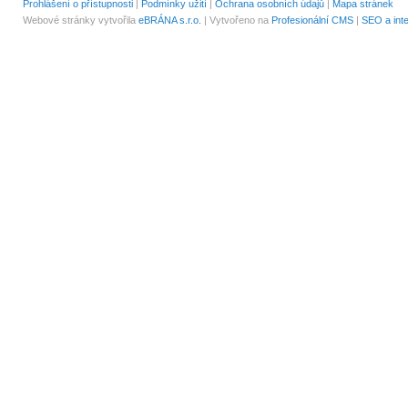
Prohlášení o přístupnosti
|
Podmínky užití
|
Ochrana osobních údajů
|
Mapa stránek
Webové stránky vytvořila
eBRÁNA s.r.o.
| Vytvořeno na
Profesionální CMS
|
SEO a int