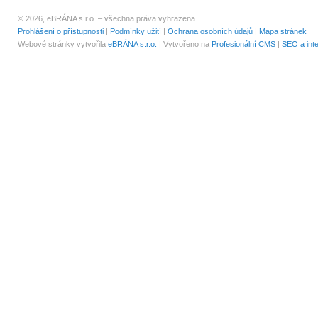
© 2026, eBRÁNA s.r.o. – všechna práva vyhrazena
Prohlášení o přístupnosti
|
Podmínky užití
|
Ochrana osobních údajů
|
Mapa stránek
Webové stránky vytvořila
eBRÁNA s.r.o.
| Vytvořeno na
Profesionální CMS
|
SEO a int