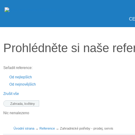
CE
Prohlédněte si naše ref
Seřadit reference:
Od nejlepších
Od nejnovějších
Zrušit vše
Zahrada, květiny
Nic nenalezeno
Úvodní strana
→
Reference
→
Zahradnické potřeby - prodej, servis