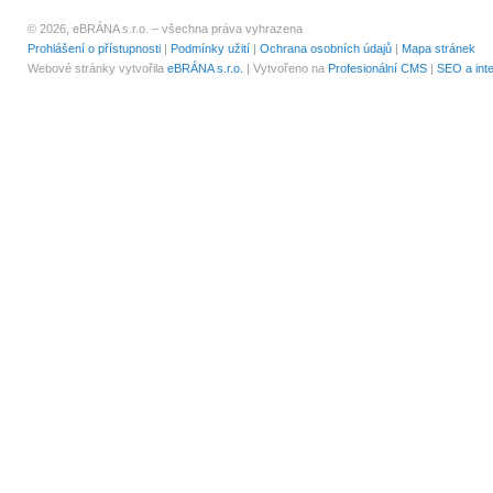
© 2026, eBRÁNA s.r.o. – všechna práva vyhrazena
Prohlášení o přístupnosti
|
Podmínky užití
|
Ochrana osobních údajů
|
Mapa stránek
Webové stránky vytvořila
eBRÁNA s.r.o.
| Vytvořeno na
Profesionální CMS
|
SEO a int