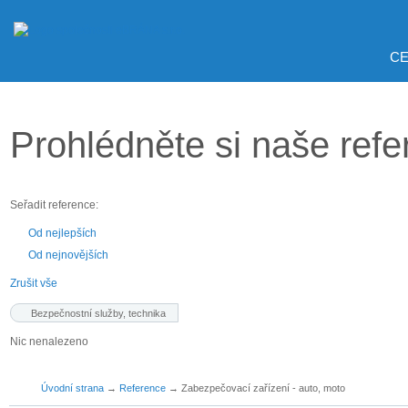
CE
Prohlédněte si naše ref
Seřadit reference:
Od nejlepších
Od nejnovějších
Zrušit vše
Bezpečnostní služby, technika
Nic nenalezeno
Úvodní strana
→
Reference
→
Zabezpečovací zařízení - auto, moto