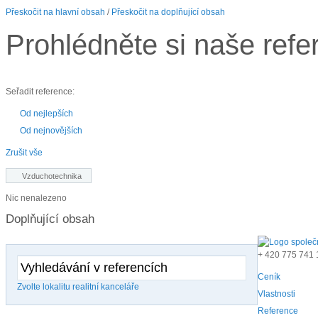
Přeskočit na hlavní obsah
/
Přeskočit na doplňující obsah
Prohlédněte si naše refe
Seřadit reference:
Od nejlepších
Od nejnovějších
Zrušit vše
Vzduchotechnika
Nic nenalezeno
Doplňující obsah
+ 420
775 741 
Ceník
Zvolte lokalitu realitní kanceláře
Vlastnosti
Reference