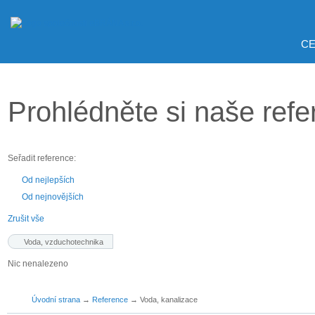
CE
Prohlédněte si naše ref
Seřadit reference:
Od nejlepších
Od nejnovějších
Zrušit vše
Voda, vzduchotechnika
Nic nenalezeno
Úvodní strana
→
Reference
→
Voda, kanalizace