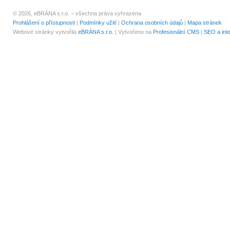
© 2026, eBRÁNA s.r.o. – všechna práva vyhrazena
Prohlášení o přístupnosti
|
Podmínky užití
|
Ochrana osobních údajů
|
Mapa stránek
Webové stránky vytvořila
eBRÁNA s.r.o.
| Vytvořeno na
Profesionální CMS
|
SEO a int