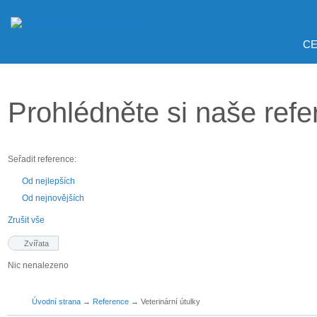
CE
Prohlédněte si naše ref
Seřadit reference:
Od nejlepších
Od nejnovějších
Zrušit vše
Zvířata
Nic nenalezeno
Úvodní strana
→
Reference
→
Veterinární útulky