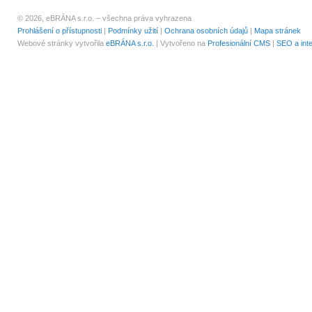
© 2026, eBRÁNA s.r.o. – všechna práva vyhrazena
Prohlášení o přístupnosti
|
Podmínky užití
|
Ochrana osobních údajů
|
Mapa stránek
Webové stránky vytvořila
eBRÁNA s.r.o.
| Vytvořeno na
Profesionální CMS
|
SEO a int