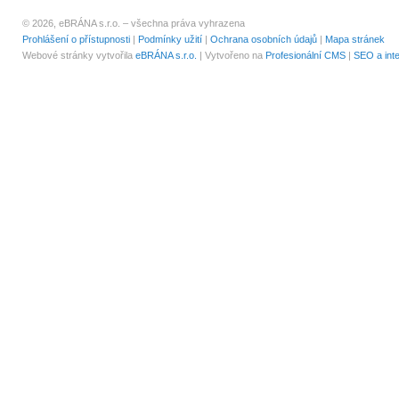
© 2026, eBRÁNA s.r.o. – všechna práva vyhrazena
Prohlášení o přístupnosti
|
Podmínky užití
|
Ochrana osobních údajů
|
Mapa stránek
Webové stránky vytvořila
eBRÁNA s.r.o.
| Vytvořeno na
Profesionální CMS
|
SEO a int