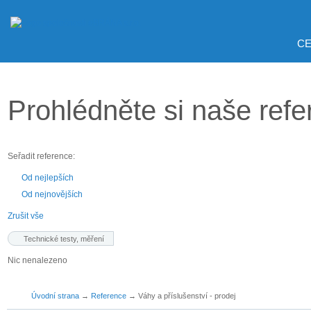
CE
Prohlédněte si naše ref
Seřadit reference:
Od nejlepších
Od nejnovějších
Zrušit vše
Technické testy, měření
Nic nenalezeno
Úvodní strana
→
Reference
→
Váhy a příslušenství - prodej