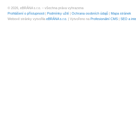
© 2026, eBRÁNA s.r.o. – všechna práva vyhrazena
Prohlášení o přístupnosti
|
Podmínky užití
|
Ochrana osobních údajů
|
Mapa stránek
Webové stránky vytvořila
eBRÁNA s.r.o.
| Vytvořeno na
Profesionální CMS
|
SEO a int