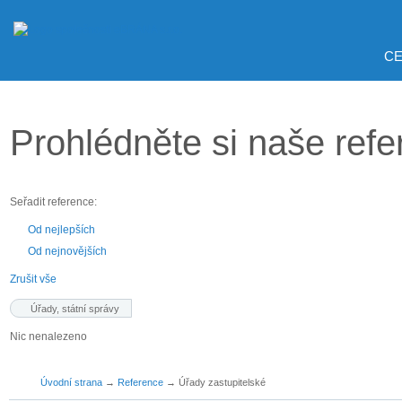
CE
Prohlédněte si naše ref
Seřadit reference:
Od nejlepších
Od nejnovějších
Zrušit vše
Úřady, státní správy
Nic nenalezeno
Úvodní strana
→
Reference
→
Úřady zastupitelské