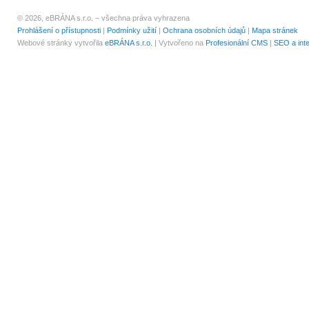
© 2026, eBRÁNA s.r.o. – všechna práva vyhrazena
Prohlášení o přístupnosti
|
Podmínky užití
|
Ochrana osobních údajů
|
Mapa stránek
Webové stránky vytvořila
eBRÁNA s.r.o.
| Vytvořeno na
Profesionální CMS
|
SEO a int