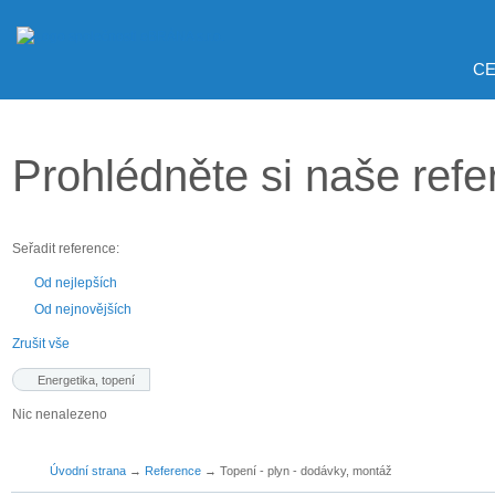
CE
Prohlédněte si naše ref
Seřadit reference:
Od nejlepších
Od nejnovějších
Zrušit vše
Energetika, topení
Nic nenalezeno
Úvodní strana
→
Reference
→
Topení - plyn - dodávky, montáž