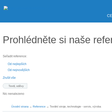
CE
Prohlédněte si naše ref
Seřadit reference:
Od nejlepších
Od nejnovějších
Zrušit vše
Textil, oděvy
Nic nenalezeno
Úvodní strana
→
Reference
→
Textilní stroje, technologie - servis, výroba