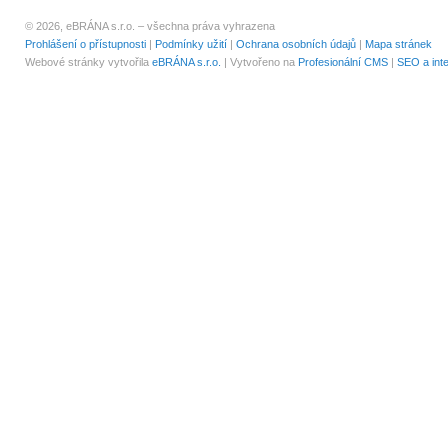
© 2026, eBRÁNA s.r.o. – všechna práva vyhrazena
Prohlášení o přístupnosti
|
Podmínky užití
|
Ochrana osobních údajů
|
Mapa stránek
Webové stránky vytvořila
eBRÁNA s.r.o.
| Vytvořeno na
Profesionální CMS
|
SEO a int