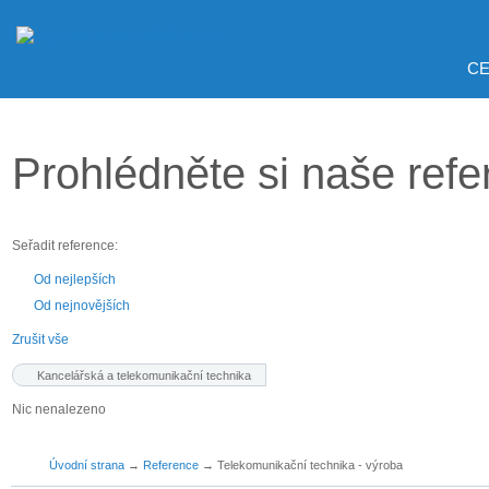
CE
Prohlédněte si naše ref
Seřadit reference:
Od nejlepších
Od nejnovějších
Zrušit vše
Kancelářská a telekomunikační technika
Nic nenalezeno
Úvodní strana
→
Reference
→
Telekomunikační technika - výroba