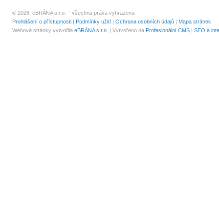
© 2026, eBRÁNA s.r.o. – všechna práva vyhrazena
Prohlášení o přístupnosti
|
Podmínky užití
|
Ochrana osobních údajů
|
Mapa stránek
Webové stránky vytvořila
eBRÁNA s.r.o.
| Vytvořeno na
Profesionální CMS
|
SEO a int