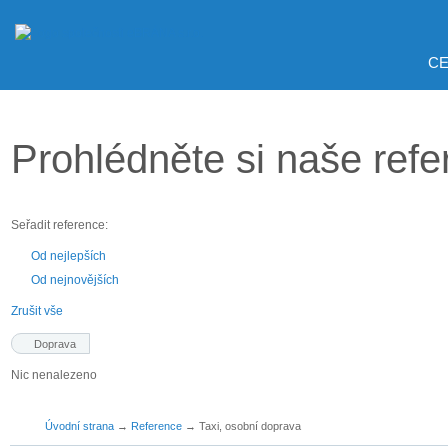
CE
Prohlédněte si naše ref
Seřadit reference:
Od nejlepších
Od nejnovějších
Zrušit vše
Doprava
Nic nenalezeno
Úvodní strana
→
Reference
→
Taxi, osobní doprava