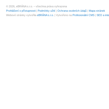
© 2026, eBRÁNA s.r.o. – všechna práva vyhrazena
Prohlášení o přístupnosti
|
Podmínky užití
|
Ochrana osobních údajů
|
Mapa stránek
Webové stránky vytvořila
eBRÁNA s.r.o.
| Vytvořeno na
Profesionální CMS
|
SEO a int