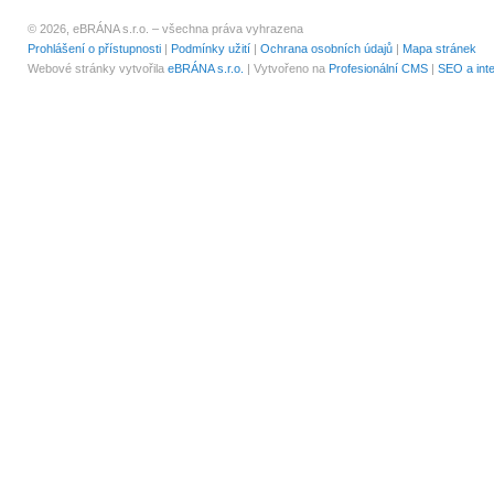
© 2026, eBRÁNA s.r.o. – všechna práva vyhrazena
Prohlášení o přístupnosti
|
Podmínky užití
|
Ochrana osobních údajů
|
Mapa stránek
Webové stránky vytvořila
eBRÁNA s.r.o.
| Vytvořeno na
Profesionální CMS
|
SEO a int