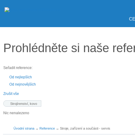
CE
Prohlédněte si naše ref
Seřadit reference:
Od nejlepších
Od nejnovějších
Zrušit vše
Strojírenství, kovo
Nic nenalezeno
Úvodní strana
→
Reference
→
Stroje, zařízení a součásti - servis