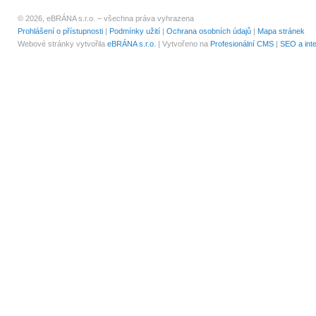
© 2026, eBRÁNA s.r.o. – všechna práva vyhrazena
Prohlášení o přístupnosti
|
Podmínky užití
|
Ochrana osobních údajů
|
Mapa stránek
Webové stránky vytvořila
eBRÁNA s.r.o.
| Vytvořeno na
Profesionální CMS
|
SEO a int