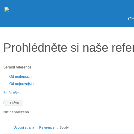
CE
Prohlédněte si naše ref
Seřadit reference:
Od nejlepších
Od nejnovějších
Zrušit vše
Právo
Nic nenalezeno
Úvodní strana
→
Reference
→
Soudy