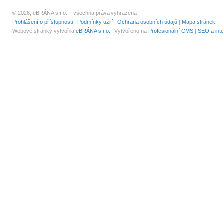
© 2026, eBRÁNA s.r.o. – všechna práva vyhrazena
Prohlášení o přístupnosti
|
Podmínky užití
|
Ochrana osobních údajů
|
Mapa stránek
Webové stránky vytvořila
eBRÁNA s.r.o.
| Vytvořeno na
Profesionální CMS
|
SEO a int