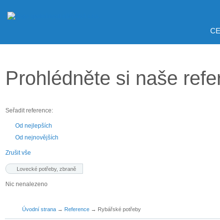
CE
Prohlédněte si naše ref
Seřadit reference:
Od nejlepších
Od nejnovějších
Zrušit vše
Lovecké potřeby, zbraně
Nic nenalezeno
Úvodní strana
→
Reference
→
Rybářské potřeby