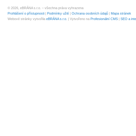
© 2026, eBRÁNA s.r.o. – všechna práva vyhrazena
Prohlášení o přístupnosti
|
Podmínky užití
|
Ochrana osobních údajů
|
Mapa stránek
Webové stránky vytvořila
eBRÁNA s.r.o.
| Vytvořeno na
Profesionální CMS
|
SEO a int