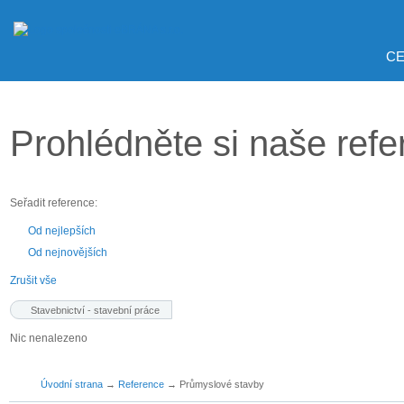
CE
Prohlédněte si naše ref
Seřadit reference:
Od nejlepších
Od nejnovějších
Zrušit vše
Stavebnictví - stavební práce
Nic nenalezeno
Úvodní strana
→
Reference
→
Průmyslové stavby