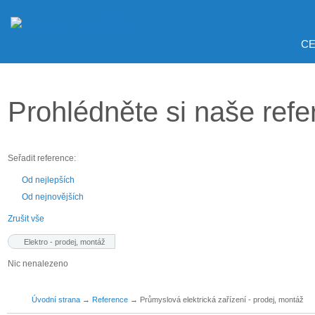
CE
Prohlédněte si naše ref
Seřadit reference:
Od nejlepších
Od nejnovějších
Zrušit vše
Elektro - prodej, montáž
Nic nenalezeno
Úvodní strana
→
Reference
→
Průmyslová elektrická zařízení - prodej, montáž