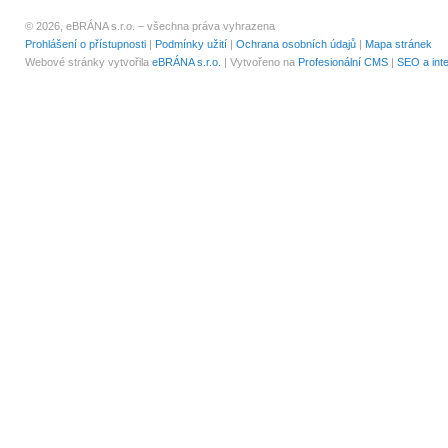
© 2026, eBRÁNA s.r.o. – všechna práva vyhrazena
Prohlášení o přístupnosti
|
Podmínky užití
|
Ochrana osobních údajů
|
Mapa stránek
Webové stránky vytvořila
eBRÁNA s.r.o.
| Vytvořeno na
Profesionální CMS
|
SEO a int