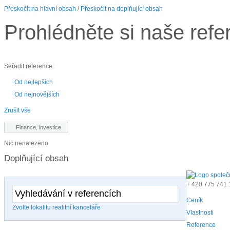
Přeskočit na hlavní obsah
/
Přeskočit na doplňující obsah
Prohlédněte si naše refe
Seřadit reference:
Od nejlepších
Od nejnovějších
Zrušit vše
Finance, investice
Nic nenalezeno
Doplňující obsah
+ 420
775 741 
Ceník
Zvolte lokalitu realitní kanceláře
Vlastnosti
Reference