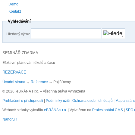
Demo
Kontakt
Vyhledávání
Hledaný výraz
SEMINÁŘ ZDARMA
Efektivní plánování úkolů a času
REZERVACE
Úvodní strana
→
Reference
→
Pojišťovny
© 2026, eBRÁNA s.r.o. – všechna práva vyhrazena
Prohlášení o přístupnosti
|
Podmínky užití
|
Ochrana osobních údajů
|
Mapa strán
Webové stránky vytvořila
eBRÁNA s.r.o.
| Vytvořeno na
Profesionální CMS
|
SEO a
Nahoru ↑