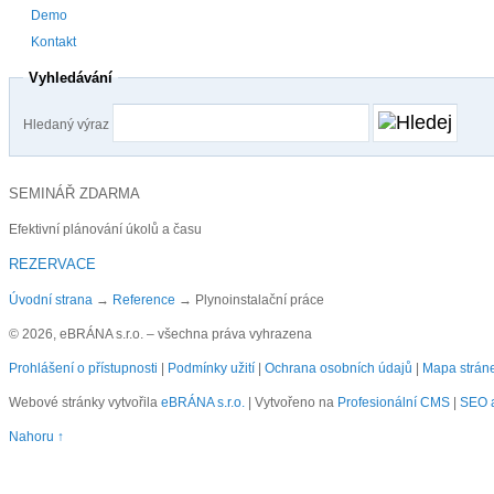
Demo
Kontakt
Vyhledávání
Hledaný výraz
SEMINÁŘ ZDARMA
Efektivní plánování úkolů a času
REZERVACE
Úvodní strana
→
Reference
→
Plynoinstalační práce
© 2026, eBRÁNA s.r.o. – všechna práva vyhrazena
Prohlášení o přístupnosti
|
Podmínky užití
|
Ochrana osobních údajů
|
Mapa strán
Webové stránky vytvořila
eBRÁNA s.r.o.
| Vytvořeno na
Profesionální CMS
|
SEO a
Nahoru ↑