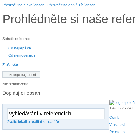
Přeskočit na hlavní obsah
/
Přeskočit na doplňující obsah
Prohlédněte si naše refe
Seřadit reference:
Od nejlepších
Od nejnovějších
Zrušit vše
Energetika, topení
Nic nenalezeno
Doplňující obsah
+ 420
775 741 
Ceník
Zvolte lokalitu realitní kanceláře
Vlastnosti
Reference