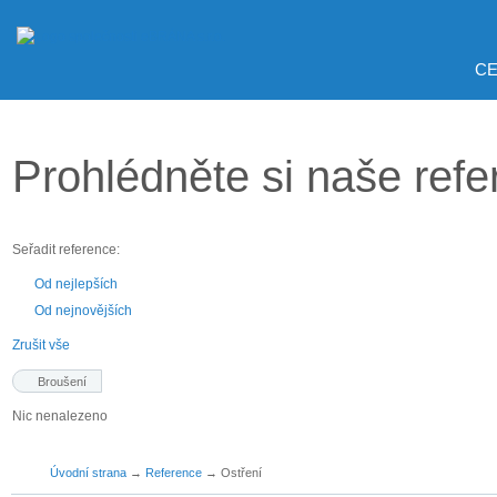
CE
Prohlédněte si naše ref
Seřadit reference:
Od nejlepších
Od nejnovějších
Zrušit vše
Broušení
Nic nenalezeno
Úvodní strana
→
Reference
→
Ostření