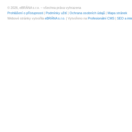
© 2026, eBRÁNA s.r.o. – všechna práva vyhrazena
Prohlášení o přístupnosti
|
Podmínky užití
|
Ochrana osobních údajů
|
Mapa stránek
Webové stránky vytvořila
eBRÁNA s.r.o.
| Vytvořeno na
Profesionální CMS
|
SEO a int