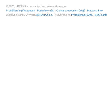
© 2026, eBRÁNA s.r.o. – všechna práva vyhrazena
Prohlášení o přístupnosti
|
Podmínky užití
|
Ochrana osobních údajů
|
Mapa stránek
Webové stránky vytvořila
eBRÁNA s.r.o.
| Vytvořeno na
Profesionální CMS
|
SEO a int