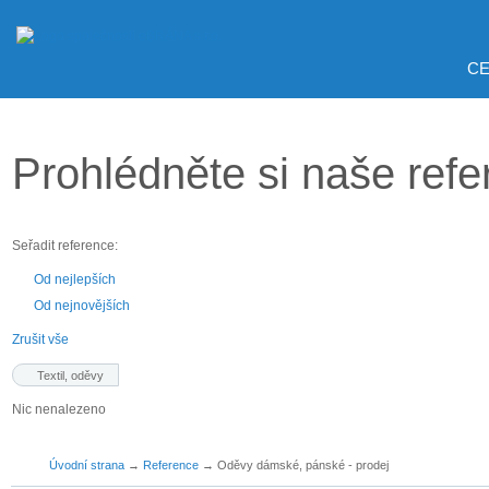
CE
Prohlédněte si naše ref
Seřadit reference:
Od nejlepších
Od nejnovějších
Zrušit vše
Textil, oděvy
Nic nenalezeno
Úvodní strana
→
Reference
→
Oděvy dámské, pánské - prodej