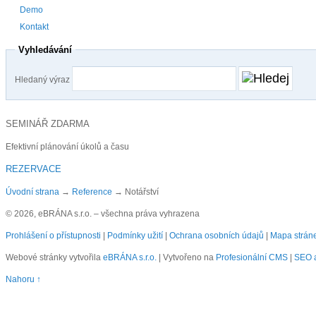
Demo
Kontakt
Vyhledávání
Hledaný výraz
SEMINÁŘ ZDARMA
Efektivní plánování úkolů a času
REZERVACE
Úvodní strana
→
Reference
→
Notářství
© 2026, eBRÁNA s.r.o. – všechna práva vyhrazena
Prohlášení o přístupnosti
|
Podmínky užití
|
Ochrana osobních údajů
|
Mapa strán
Webové stránky vytvořila
eBRÁNA s.r.o.
| Vytvořeno na
Profesionální CMS
|
SEO a
Nahoru ↑