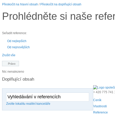
Přeskočit na hlavní obsah
/
Přeskočit na doplňující obsah
Prohlédněte si naše refe
Seřadit reference:
Od nejlepších
Od nejnovějších
Zrušit vše
Právo
Nic nenalezeno
Doplňující obsah
+ 420
775 741 
Ceník
Zvolte lokalitu realitní kanceláře
Vlastnosti
Reference