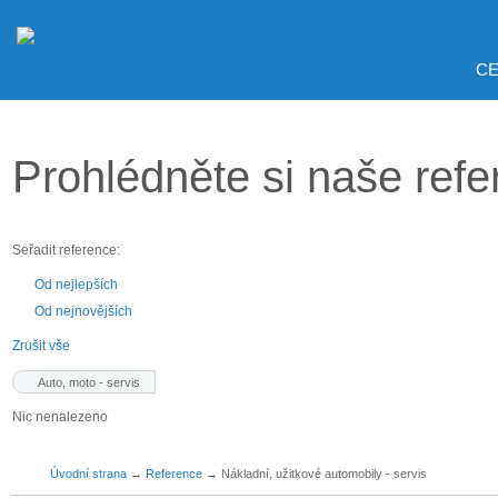
CE
Prohlédněte si naše ref
Seřadit reference:
Od nejlepších
Od nejnovějších
Zrušit vše
Auto, moto - servis
Nic nenalezeno
Úvodní strana
→
Reference
→
Nákladní, užitkové automobily - servis