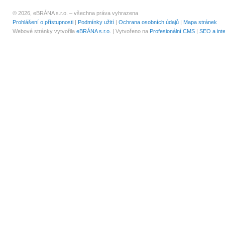
© 2026, eBRÁNA s.r.o. – všechna práva vyhrazena
Prohlášení o přístupnosti
|
Podmínky užití
|
Ochrana osobních údajů
|
Mapa stránek
Webové stránky vytvořila
eBRÁNA s.r.o.
| Vytvořeno na
Profesionální CMS
|
SEO a int