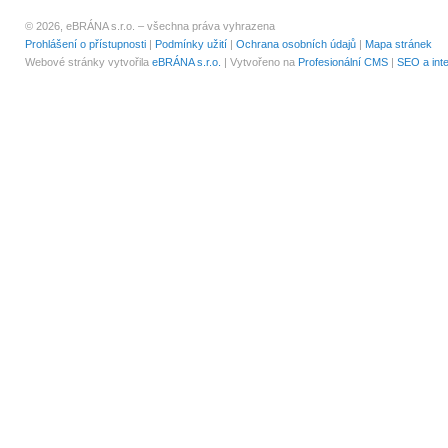
© 2026, eBRÁNA s.r.o. – všechna práva vyhrazena
Prohlášení o přístupnosti
|
Podmínky užití
|
Ochrana osobních údajů
|
Mapa stránek
Webové stránky vytvořila
eBRÁNA s.r.o.
| Vytvořeno na
Profesionální CMS
|
SEO a int