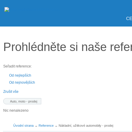
CE
Prohlédněte si naše ref
Seřadit reference:
Od nejlepších
Od nejnovějších
Zrušit vše
Auto, moto - prodej
Nic nenalezeno
Úvodní strana
→
Reference
→
Nákladní, užitkové automobily - prodej