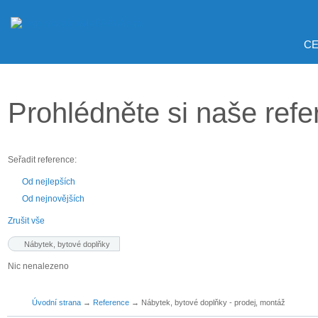
CE
Prohlédněte si naše ref
Seřadit reference:
Od nejlepších
Od nejnovějších
Zrušit vše
Nábytek, bytové doplňky
Nic nenalezeno
Úvodní strana
→
Reference
→
Nábytek, bytové doplňky - prodej, montáž