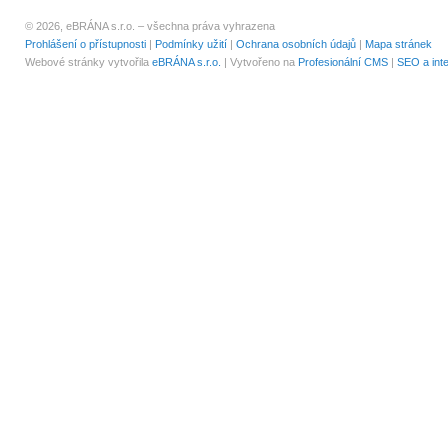
© 2026, eBRÁNA s.r.o. – všechna práva vyhrazena
Prohlášení o přístupnosti
|
Podmínky užití
|
Ochrana osobních údajů
|
Mapa stránek
Webové stránky vytvořila
eBRÁNA s.r.o.
| Vytvořeno na
Profesionální CMS
|
SEO a int