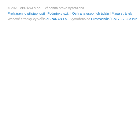
© 2026, eBRÁNA s.r.o. – všechna práva vyhrazena
Prohlášení o přístupnosti
|
Podmínky užití
|
Ochrana osobních údajů
|
Mapa stránek
Webové stránky vytvořila
eBRÁNA s.r.o.
| Vytvořeno na
Profesionální CMS
|
SEO a int