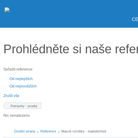
CE
Prohlédněte si naše ref
Seřadit reference:
Od nejlepších
Od nejnovějších
Zrušit vše
Potraviny - prodej
Nic nenalezeno
Úvodní strana
→
Reference
→
Masné výrobky - maloobchod