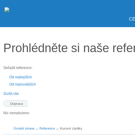
CE
Prohlédněte si naše ref
Seřadit reference:
Od nejlepších
Od nejnovějších
Zrušit vše
Doprava
Nic nenalezeno
Úvodní strana
→
Reference
→
Kusové zásilky