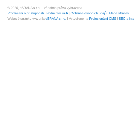
© 2026, eBRÁNA s.r.o. – všechna práva vyhrazena
Prohlášení o přístupnosti
|
Podmínky užití
|
Ochrana osobních údajů
|
Mapa stránek
Webové stránky vytvořila
eBRÁNA s.r.o.
| Vytvořeno na
Profesionální CMS
|
SEO a int