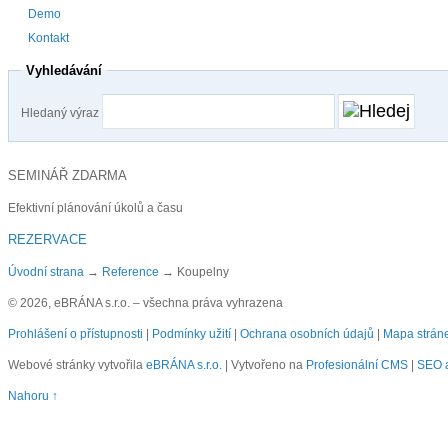
Demo
Kontakt
Vyhledávání
Hledaný výraz
SEMINÁŘ ZDARMA
Efektivní plánování úkolů a času
REZERVACE
Úvodní strana
→
Reference
→
Koupelny
© 2026, eBRÁNA s.r.o. – všechna práva vyhrazena
Prohlášení o přístupnosti
|
Podmínky užití
|
Ochrana osobních údajů
|
Mapa strán
Webové stránky vytvořila
eBRÁNA s.r.o.
| Vytvořeno na
Profesionální CMS
|
SEO a
Nahoru ↑