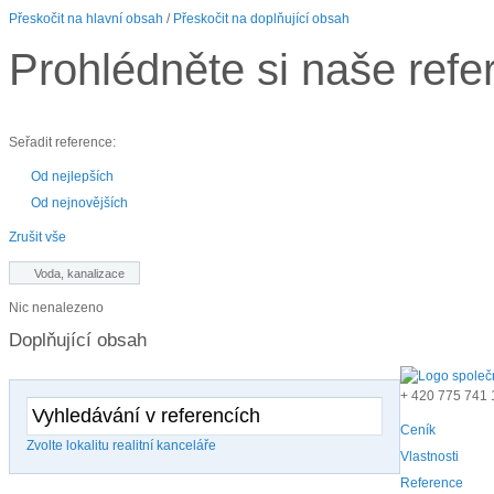
Přeskočit na hlavní obsah
/
Přeskočit na doplňující obsah
Prohlédněte si naše refe
Seřadit reference:
Od nejlepších
Od nejnovějších
Zrušit vše
Voda, kanalizace
Nic nenalezeno
Doplňující obsah
+ 420
775 741 
Ceník
Zvolte lokalitu realitní kanceláře
Vlastnosti
Reference