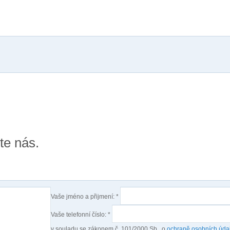
te nás.
Vaše jméno a přijmení:
*
Vaše telefonní číslo:
*
v souladu se zákonem č. 101/2000 Sb., o
ochraně osobních úda