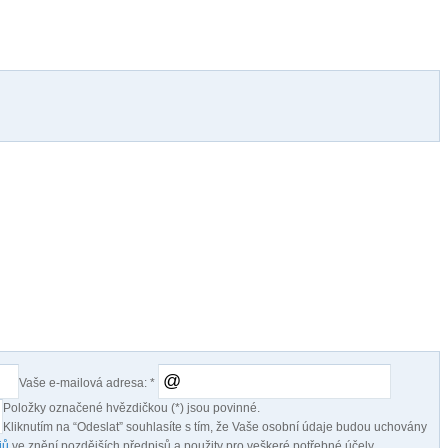
Vaše e-mailová adresa:
*
Položky označené hvězdičkou (
*
) jsou povinné.
Kliknutím na “Odeslat” souhlasíte s tím, že Vaše osobní údaje budou uchovány
jů
ve znění pozdějších předpisů a použity pro veškeré potřebné účely