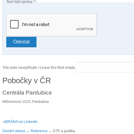
Text Vaší zprávy:
*
Toto pole nevyplňujte / Leave this field empty
Pobočky v ČR
Centrála Pardubice
Milheimova 1010, Pardubice
eBRÁNA na LinkedIn
Úvodní strana
→
Reference
→
DTP a grafika