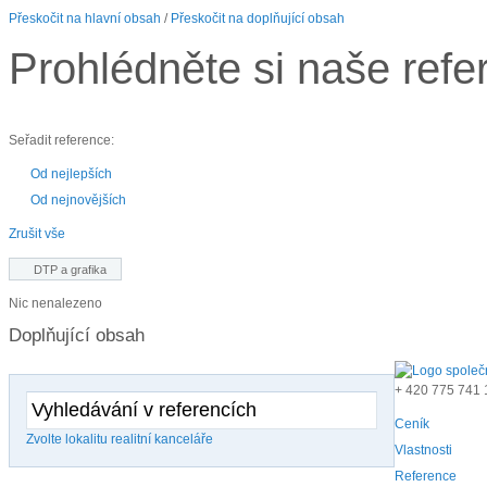
Přeskočit na hlavní obsah
/
Přeskočit na doplňující obsah
Prohlédněte si naše refe
Seřadit reference:
Od nejlepších
Od nejnovějších
Zrušit vše
DTP a grafika
Nic nenalezeno
Doplňující obsah
+ 420
775 741 
Ceník
Zvolte lokalitu realitní kanceláře
Vlastnosti
Reference