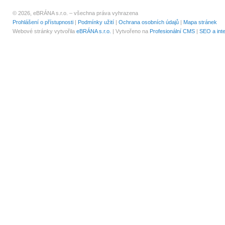
© 2026, eBRÁNA s.r.o. – všechna práva vyhrazena
Prohlášení o přístupnosti
|
Podmínky užití
|
Ochrana osobních údajů
|
Mapa stránek
Webové stránky vytvořila
eBRÁNA s.r.o.
| Vytvořeno na
Profesionální CMS
|
SEO a int