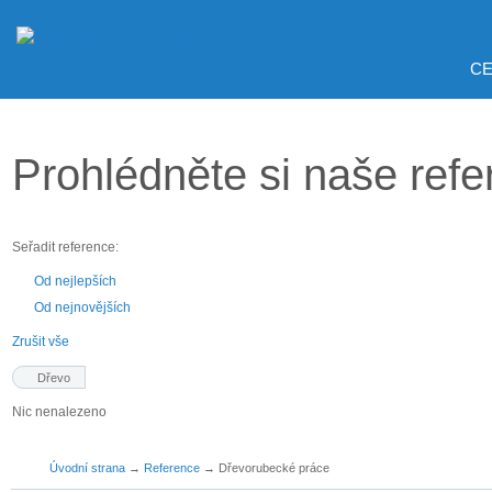
CE
Prohlédněte si naše ref
Seřadit reference:
Od nejlepších
Od nejnovějších
Zrušit vše
Dřevo
Nic nenalezeno
Úvodní strana
→
Reference
→
Dřevorubecké práce