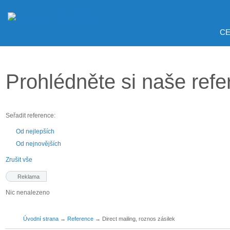
CE
Prohlédněte si naše ref
Seřadit reference:
Od nejlepších
Od nejnovějších
Zrušit vše
Reklama
Nic nenalezeno
Úvodní strana
→
Reference
→
Direct mailing, roznos zásilek