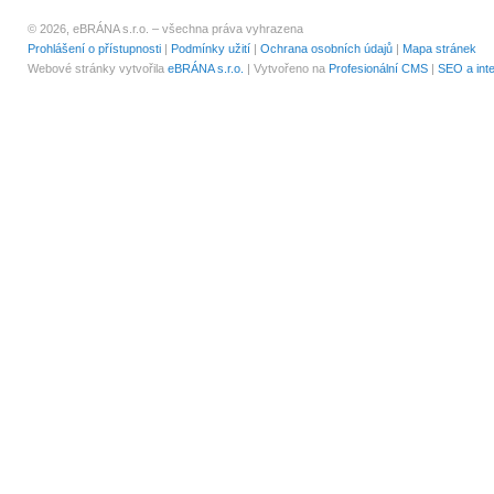
© 2026, eBRÁNA s.r.o. – všechna práva vyhrazena
Prohlášení o přístupnosti
|
Podmínky užití
|
Ochrana osobních údajů
|
Mapa stránek
Webové stránky vytvořila
eBRÁNA s.r.o.
| Vytvořeno na
Profesionální CMS
|
SEO a int