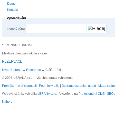
Demo
Kontakt
Vyhledávání
Hledaný výraz
SEMINÁŘ ZDARMA
Efektivní plánování úkolů a času
REZERVACE
Úvodní strana
→
Reference
→
Čištění, úklid
© 2026, eBRÁNA s.r.o. – všechna práva vyhrazena
Prohlášení o přístupnosti
|
Podmínky užití
|
Ochrana osobních údajů
|
Mapa strán
Webové stránky vytvořila
eBRÁNA s.r.o.
| Vytvořeno na
Profesionální CMS
|
SEO a
Nahoru ↑