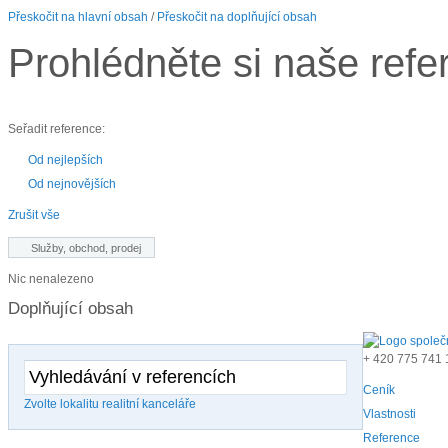
Přeskočit na hlavní obsah
/
Přeskočit na doplňující obsah
Prohlédněte si naše refe
Seřadit reference:
Od nejlepších
Od nejnovějších
Zrušit vše
Služby, obchod, prodej
Nic nenalezeno
Doplňující obsah
+ 420
775 741 
Ceník
Zvolte lokalitu realitní kanceláře
Vlastnosti
Reference