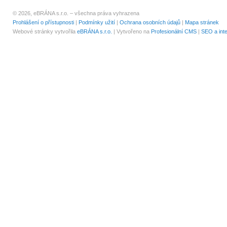
© 2026, eBRÁNA s.r.o. – všechna práva vyhrazena
Prohlášení o přístupnosti
|
Podmínky užití
|
Ochrana osobních údajů
|
Mapa stránek
Webové stránky vytvořila
eBRÁNA s.r.o.
| Vytvořeno na
Profesionální CMS
|
SEO a int