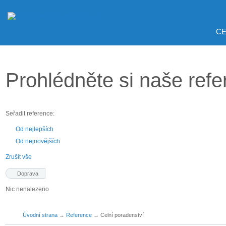
CE
Prohlédněte si naše ref
Seřadit reference:
Od nejlepších
Od nejnovějších
Zrušit vše
Doprava
Nic nenalezeno
Úvodní strana
→
Reference
→
Celní poradenství