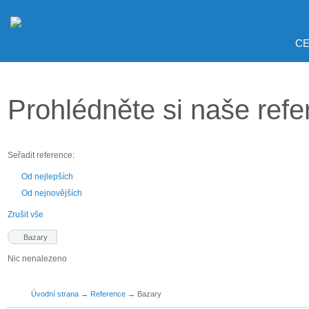
CE
Prohlédněte si naše ref
Seřadit reference:
Od nejlepších
Od nejnovějších
Zrušit vše
Bazary
Nic nenalezeno
Úvodní strana
→
Reference
→
Bazary