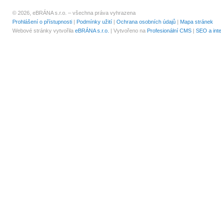
© 2026, eBRÁNA s.r.o. – všechna práva vyhrazena
Prohlášení o přístupnosti
|
Podmínky užití
|
Ochrana osobních údajů
|
Mapa stránek
Webové stránky vytvořila
eBRÁNA s.r.o.
| Vytvořeno na
Profesionální CMS
|
SEO a int