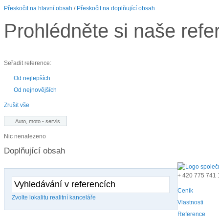
Přeskočit na hlavní obsah
/
Přeskočit na doplňující obsah
Prohlédněte si naše refe
Seřadit reference:
Od nejlepších
Od nejnovějších
Zrušit vše
Auto, moto - servis
Nic nenalezeno
Doplňující obsah
+ 420
775 741 
Ceník
Zvolte lokalitu realitní kanceláře
Vlastnosti
Reference