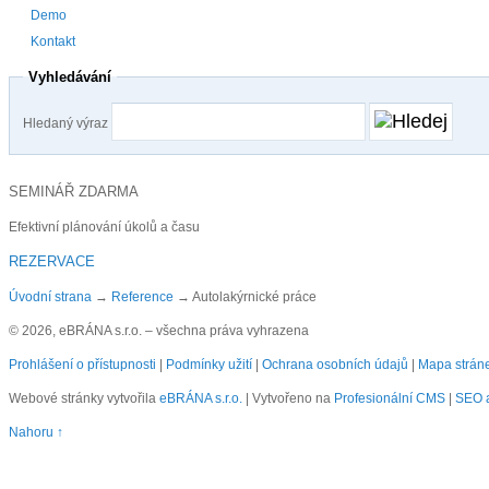
Demo
Kontakt
Vyhledávání
Hledaný výraz
SEMINÁŘ ZDARMA
Efektivní plánování úkolů a času
REZERVACE
Úvodní strana
→
Reference
→
Autolakýrnické práce
© 2026, eBRÁNA s.r.o. – všechna práva vyhrazena
Prohlášení o přístupnosti
|
Podmínky užití
|
Ochrana osobních údajů
|
Mapa strán
Webové stránky vytvořila
eBRÁNA s.r.o.
| Vytvořeno na
Profesionální CMS
|
SEO a
Nahoru ↑