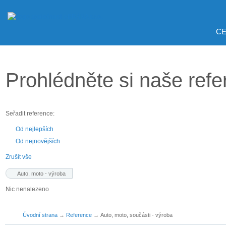
CE
Prohlédněte si naše ref
Seřadit reference:
Od nejlepších
Od nejnovějších
Zrušit vše
Auto, moto - výroba
Nic nenalezeno
Úvodní strana
→
Reference
→
Auto, moto, součásti - výroba