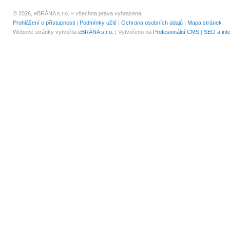
© 2026, eBRÁNA s.r.o. – všechna práva vyhrazena
Prohlášení o přístupnosti
|
Podmínky užití
|
Ochrana osobních údajů
|
Mapa stránek
Webové stránky vytvořila
eBRÁNA s.r.o.
| Vytvořeno na
Profesionální CMS
|
SEO a int